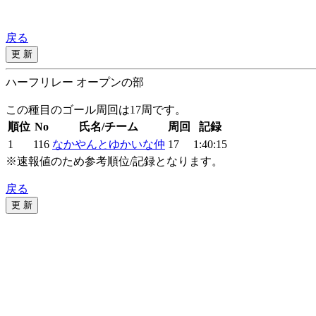
戻る
ハーフリレー オープンの部
この種目のゴール周回は17周です。
順位
No
氏名/チーム
周回
記録
1
116
なかやんとゆかいな仲
17
1:40:15
※速報値のため参考順位/記録となります。
戻る