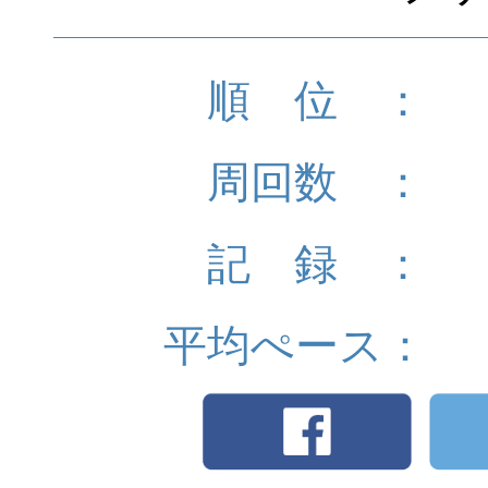
順 位 ：
周回数 ：
記 録 ：
平均ぺース：